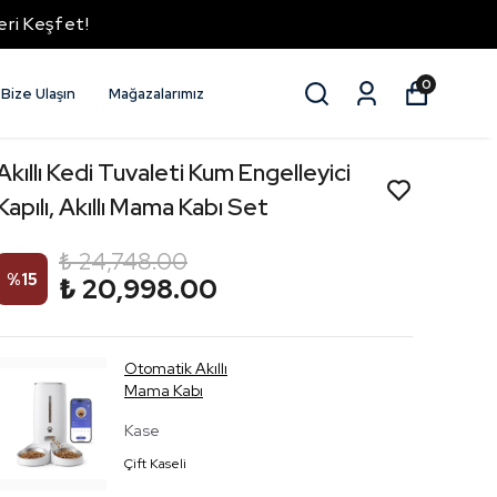
eri Keşfet!
0
Bize Ulaşın
Mağazalarımız
Akıllı Kedi Tuvaleti Kum Engelleyici
Kapılı, Akıllı Mama Kabı Set
₺ 24,748.00
%
15
₺ 20,998.00
Otomatik Akıllı
Mama Kabı
Kase
Çift Kaseli