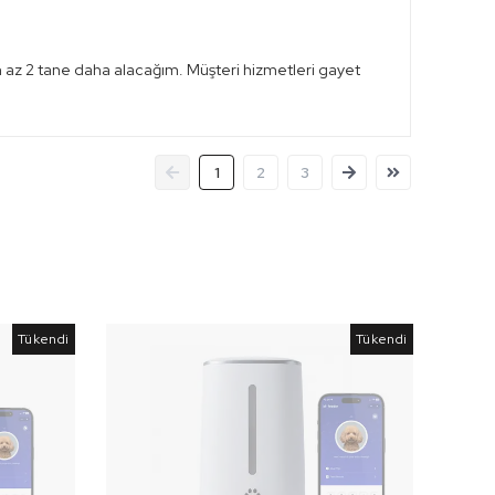
 en az 2 tane daha alacağım. Müşteri hizmetleri gayet
1
2
3
Tükendi
Tükendi