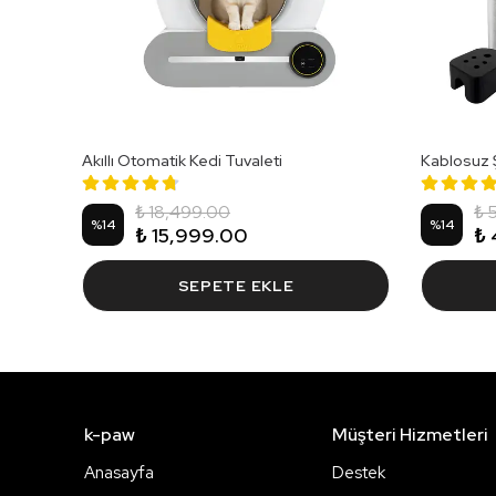
Akıllı Otomatik Kedi Tuvaleti
Kablosuz Şa
₺ 18,499.00
₺ 
%
14
%
14
₺ 15,999.00
₺ 
SEPETE EKLE
k-paw
Müşteri Hizmetleri
Anasayfa
Destek