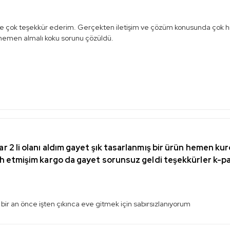
ize çok teşekkür ederim. Gerçekten iletişim ve çözüm konusunda çok hızl
hemen almalı koku sorunu çözüldü.
 2 li olanı aldım gayet şık tasarlanmış bir ürün hemen ku
ih etmişim kargo da gayet sorunsuz geldi teşekkürler k-p
i bir an önce işten çıkınca eve gitmek için sabırsızlanıyorum