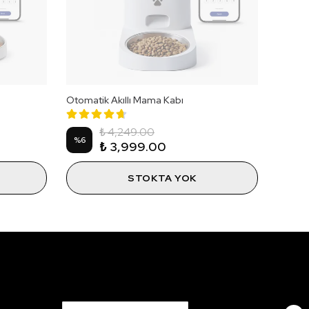
Otomatik Akıllı Mama Kabı
₺ 4,249.00
%
6
₺ 3,999.00
STOKTA YOK
Patili Dünyamızdan İlk Sen Haberdar Ol!