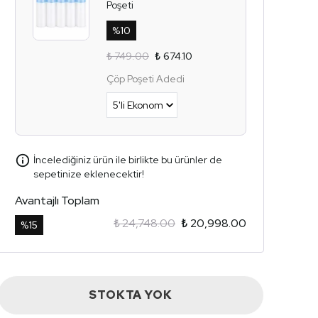
Poşeti
%
10
₺ 749.00
₺ 674.10
Çöp Poşeti Adedi
İncelediğiniz ürün ile birlikte bu ürünler de
sepetinize eklenecektir!
Avantajlı Toplam
₺ 24,748.00
₺ 20,998.00
%
15
STOKTA YOK