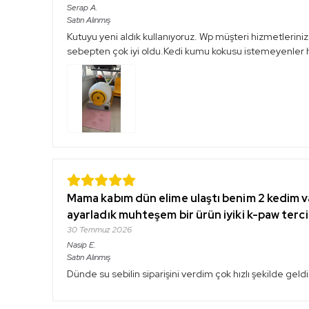
Serap
A.
Satın Alınmış
Kutuyu yeni aldık kullanıyoruz. Wp müşteri hizmetlerin
sebepten çok iyi oldu.Kedi kumu kokusu istemeyenler 
Mama kabım dün elime ulaştı benim 2 kedim var
ayarladık muhteşem bir ürün iyiki k-paw terc
30 Temmuz 2026
Nasip
E.
Satın Alınmış
Dünde su sebilin siparişini verdim çok hızlı şekilde geld