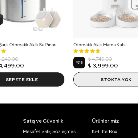
rjlı Otomatik Akıllı Su Pınarı
Otomatik Akıllı Mama Kabı
5,249.00
₺ 4,749.00
%
16
4,499.00
₺ 3,999.00
SEPETE EKLE
STOKTA YOK
Satış ve Güvenlik
Ürünlerimiz
Mesafeli Satış Sözleşmesi
Ki-LitterBox