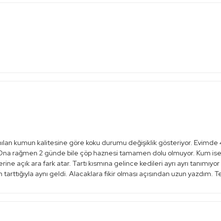
ılan kumun kalitesine göre koku durumu değişiklik gösteriyor. Evimde 
r. Ona rağmen 2 günde bile çöp haznesi tamamen dolu olmuyor. Kum ise 
erine açık ara fark atar. Tartı kısmına gelince kedileri ayrı ayrı tanımıyo
n tarttığıyla aynı geldi. Alacaklara fikir olması açısından uzun yazdım. 