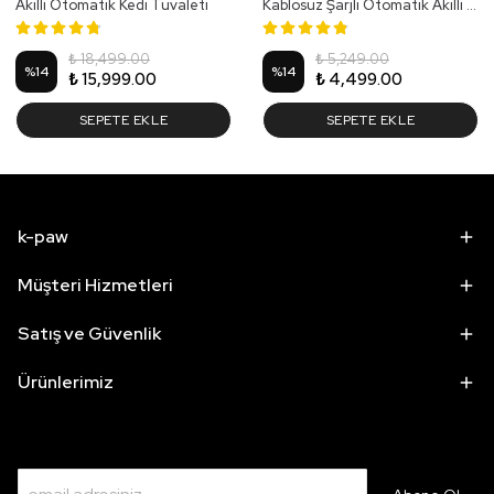
Akıllı Otomatik Kedi Tuvaleti
Kablosuz Şarjlı Otomatik Akıllı Su Pınarı
₺ 18,499.00
₺ 5,249.00
%
14
%
14
₺ 15,999.00
₺ 4,499.00
SEPETE EKLE
SEPETE EKLE
k-paw
Müşteri Hizmetleri
Satış ve Güvenlik
Ürünlerimiz
Patili Dünyamızdan İlk Sen Haberdar Ol!