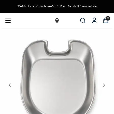
30 Gün Ücretsiz İade ve Ömür Boyu Servis Güvencesiyle
0