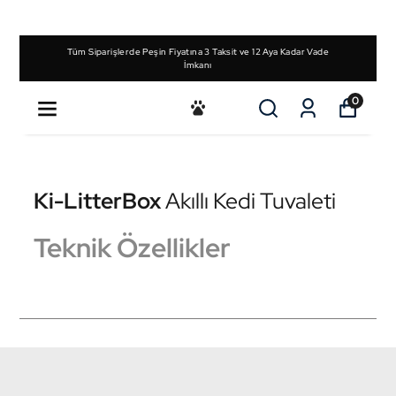
Tüm Siparişlerde Peşin Fiyatına 3 Taksit ve 12 Aya Kadar Vade
İmkanı
0
Ki-LitterBox
Akıllı Kedi Tuvaleti
Teknik Özellikler