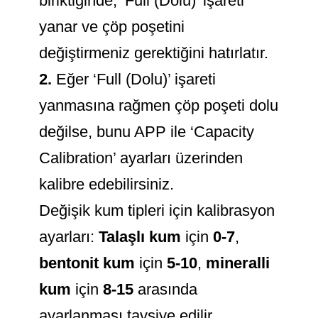
biriktiğinde, ‘Full (Dolu)’ işareti
yanar ve çöp poşetini
değiştirmeniz gerektiğini hatırlatır.
2.
Eğer ‘Full (Dolu)’ işareti
yanmasına rağmen çöp poşeti dolu
değilse, bunu APP ile ‘Capacity
Calibration’ ayarları üzerinden
kalibre edebilirsiniz.
Değişik kum tipleri için kalibrasyon
ayarları:
Talaşlı kum
için
0-7
,
bentonit kum
için
5-10
,
mineralli
kum
için
8-15
arasında
ayarlanması tavsiye edilir.