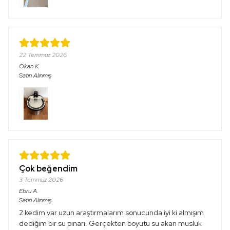
22 Temmuz 2026
Okan
K.
Satın Alınmış
Çok beğendim
3 Temmuz 2026
Ebru
A.
Satın Alınmış
2 kedim var uzun araştırmalarım sonucunda iyi ki almışım
dediğim bir su pınarı. Gerçekten boyutu su akan musluk