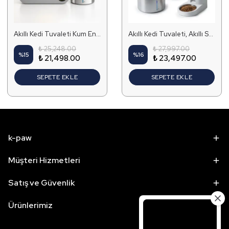
Akıllı Kedi Tuvaleti Kum Engelleyici Kapılı, Kablosuz Akıllı Su Pınarı Set
Akıllı Kedi Tuvaleti, Akıllı Su Pınarı ve Akıllı Mama Kabı Tek Kaseli Set
₺ 25,248.00
₺ 27,997.00
%
15
%
16
₺ 21,498.00
₺ 23,497.00
SEPETE EKLE
SEPETE EKLE
k-paw
Müşteri Hizmetleri
Satış ve Güvenlik
Ürünlerimiz
Patili Dünyamızdan İlk Sen Haberdar Ol!