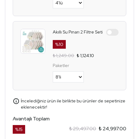
Akıllı Su Pınarı 2 Filtre Seti
%
10
₺ 1,249.00
₺ 1,124.10
Paketler
İncelediğiniz ürün ile birlikte bu ürünler de sepetinize
eklenecektir!
Avantajlı Toplam
₺ 29,497.00
₺ 24,997.00
%
15